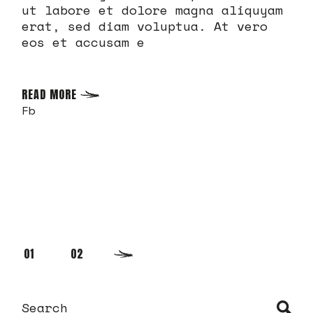
ut labore et dolore magna aliquyam
erat, sed diam voluptua. At vero
eos et accusam e
READ MORE
Fb
PAGINACIÓN
01
02
DE
S
e
a