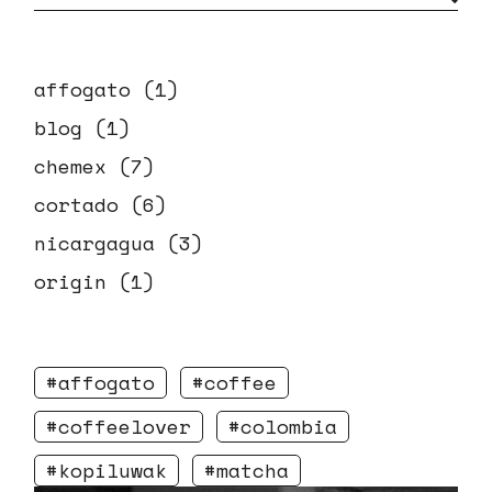
r
c
ENTRADAS
h
affogato
(1)
blog
(1)
chemex
(7)
cortado
(6)
nicargagua
(3)
origin
(1)
affogato
coffee
coffeelover
colombia
kopiluwak
matcha